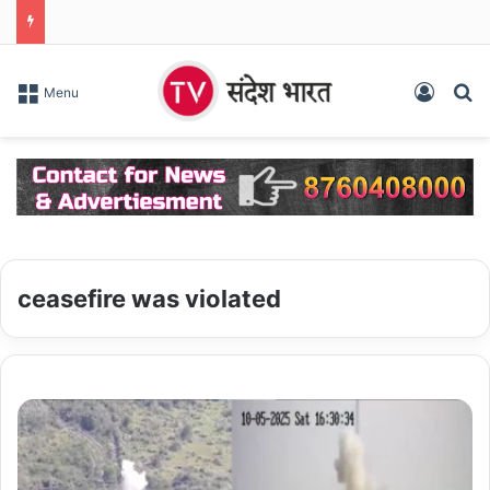
Log In
S
Menu
ceasefire was violated