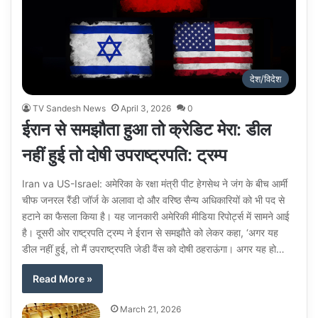
देश/विदेश
TV Sandesh News
April 3, 2026
0
ईरान से समझौता हुआ तो क्रेडिट मेरा: डील
नहीं हुई तो दोषी उपराष्ट्रपति: ट्रम्प
Iran va US-Israel: अमेरिका के रक्षा मंत्री पीट हेगसेथ ने जंग के बीच आर्मी
चीफ जनरल रैंडी जॉर्ज के अलावा दो और वरिष्ठ सैन्य अधिकारियों को भी पद से
हटाने का फैसला किया है। यह जानकारी अमेरिकी मीडिया रिपोर्ट्स में सामने आई
है। दूसरी ओर राष्ट्रपति ट्रम्प ने ईरान से समझौते को लेकर कहा, ‘अगर यह
डील नहीं हुई, तो मैं उपराष्ट्रपति जेडी वैंस को दोषी ठहराऊंगा। अगर यह हो…
Read More »
March 21, 2026