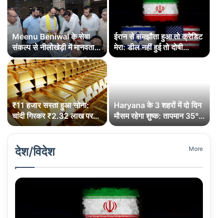
Meenu Beniwal के सेवा
ईरान से समझौता हुआ तो क्रेडिट
संकल्प से नीलोखेड़ी में मानवता
मेरा: डील नहीं हुई तो दोषी
को मिली नई सांस: 101
उपराष्ट्रपति: ट्रम्प
रक्तदाताओं ने दिया जीवनदान
₹11 हजार सस्ता हुआ सोना:
Haryana के 3 शहरों में दो दिन
चांदी गिरकर ₹2.32 लाख पर
मौसम रहेगा शुष्क: तापमान 35°C
आई
से ऊपर
देश/विदेश
More