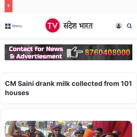
Log In
S
Menu
CM Saini drank milk collected from 101
houses