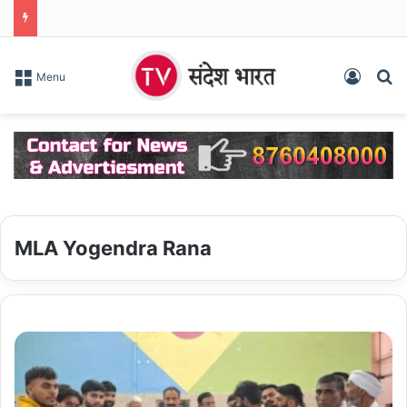
Log In
S
Menu
MLA Yogendra Rana