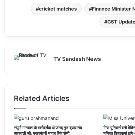
a
c
a
s
a
cricket matches
Finance Minister 
t
e
i
t
i
s
b
l
o
l
GST Updat
A
o
d
p
o
o
p
k
n
TV Sandesh News
Related Articles
संपूर्ण मानवता के मार्गदर्शक थे जगद् गुरु ब्रह्मानंद
मिस यूनिवर्स बनीं मेक
सरस्वती जी: मुख्यमंत्री नायब सिंह सैनी
मणिका विश्वकर्मा टॉप