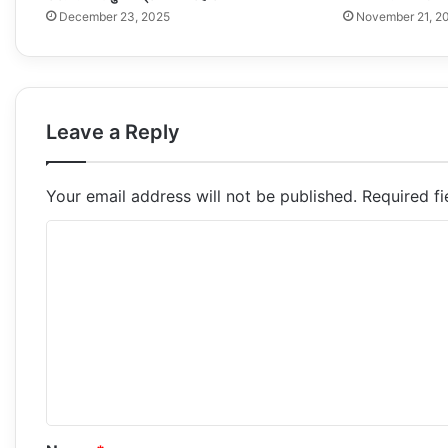
December 23, 2025
November 21, 2
Leave a Reply
Your email address will not be published.
Required f
C
o
m
m
e
n
t
*