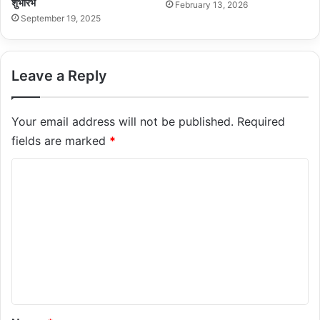
शुभारंभ
February 13, 2026
September 19, 2025
Leave a Reply
Your email address will not be published.
Required
fields are marked
*
C
o
m
m
e
n
t
*