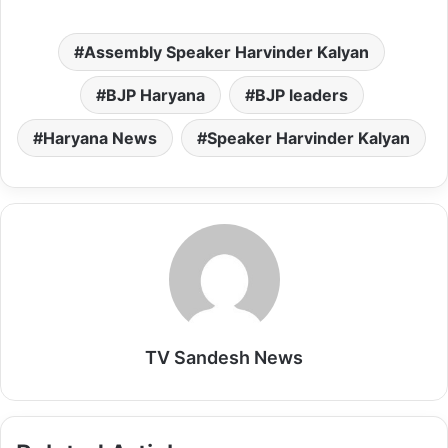
h
a
m
a
m
a
c
a
s
a
Assembly Speaker Harvinder Kalyan
t
e
i
t
i
s
b
l
o
l
BJP Haryana
BJP leaders
A
o
d
Haryana News
Speaker Harvinder Kalyan
p
o
o
p
k
n
TV Sandesh News