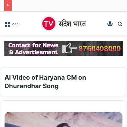
Log In
S
Menu
AI Video of Haryana CM on
Dhurandhar Song