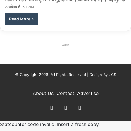
फायदेमंद है. हम-आप…
Read More »
Advt
© Copyright 2026, All Rights Reserved | Design By :
CS
About Us
Contact
Advertise
X
YouTube
Instagram
Statcounter code invalid. Insert a fresh copy.