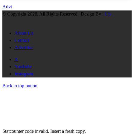
Advt
© Copyright 2026, All Rights Reserved | Design By :
CS
About Us
Contact
Advertise
X
YouTube
Instagram
Back to top button
Statcounter code invalid. Insert a fresh copy.