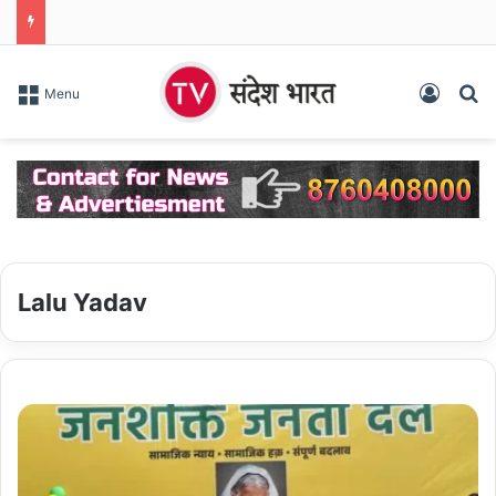
Log In
S
Menu
Lalu Yadav