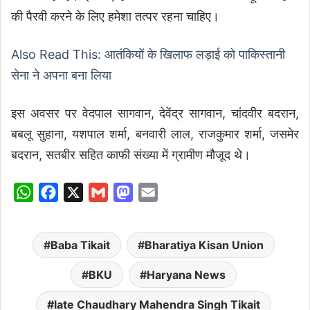
की पैरवी करने के लिए हमेशा तत्पर रहना चाहिए।
Also Read This: आतंकियों के खिलाफ लड़ाई को पाकिस्तानी
सेना ने अपना बना लिया
इस अवसर पर वेदपाल सागवान, देवेंद्र सागवान, चांदवीर बदरान,
बबलू सुहाना, यशपाल शर्मा, बनवारी लाल, राजकुमार शर्मा, जसमेर
बदरान, सतबीर सहित काफी संख्या में ग्रामीण मौजूद थे।
W
F
X
G
M
E
h
a
m
a
m
a
c
a
s
a
Baba Tikait
Bharatiya Kisan Union
t
e
i
t
i
s
b
l
o
l
BKU
Haryana News
A
o
d
late Chaudhary Mahendra Singh Tikait
p
o
o