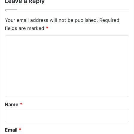
Leave a Reply
Your email address will not be published.
Required
fields are marked
*
C
o
m
m
e
n
t
*
Name
*
Email
*