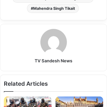
p
k
n
Mahendra Singh Tikait
TV Sandesh News
Related Articles