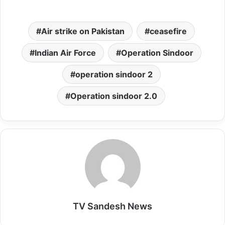
h
a
m
a
m
a
c
a
s
a
Air strike on Pakistan
ceasefire
t
e
i
t
i
s
b
l
o
l
Indian Air Force
Operation Sindoor
A
o
d
operation sindoor 2
p
o
o
p
k
n
Operation sindoor 2.0
TV Sandesh News