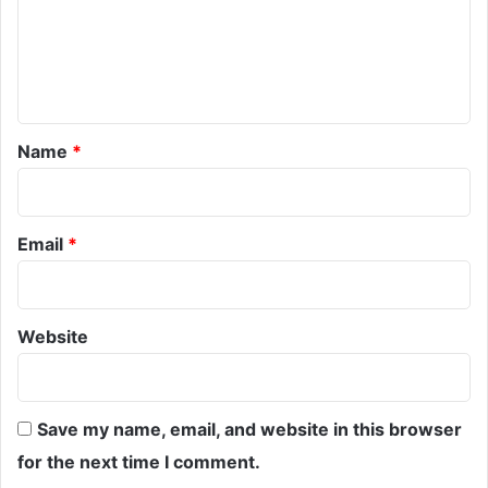
m
e
n
t
*
Name
*
Email
*
Website
Save my name, email, and website in this browser
for the next time I comment.