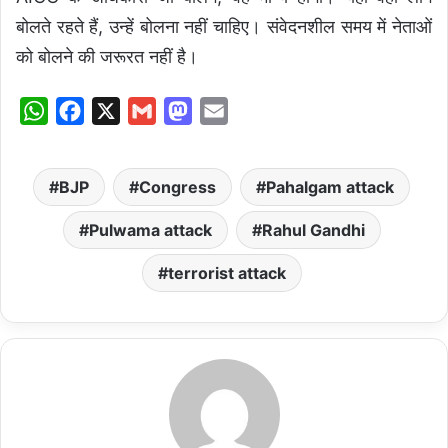
बोलते रहते हैं, उन्हें बोलना नहीं चाहिए। संवेदनशील समय में नेताओं
को बोलने की जरूरत नहीं है।
W
F
X
G
M
E
h
a
m
a
m
a
c
a
s
a
BJP
Congress
Pahalgam attack
t
e
i
t
i
s
b
l
o
l
Pulwama attack
Rahul Gandhi
A
o
d
terrorist attack
p
o
o
p
k
n