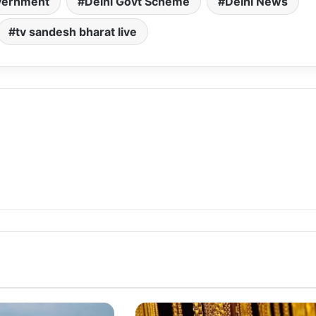
vernment
Delhi Govt Scheme
Delhi News
tv sandesh bharat live