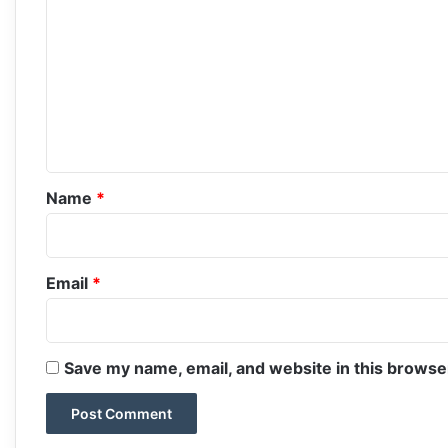
o
m
m
e
n
t
*
Name
*
Email
*
Save my name, email, and website in this browse