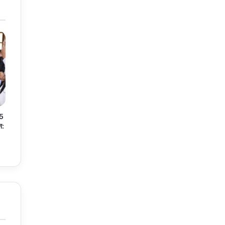
05
न: