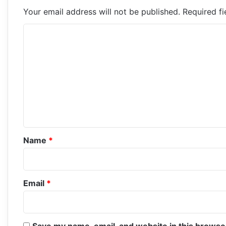
Your email address will not be published.
Required f
C
o
m
m
e
n
t
*
Name
*
Email
*
Save my name, email, and website in this browse