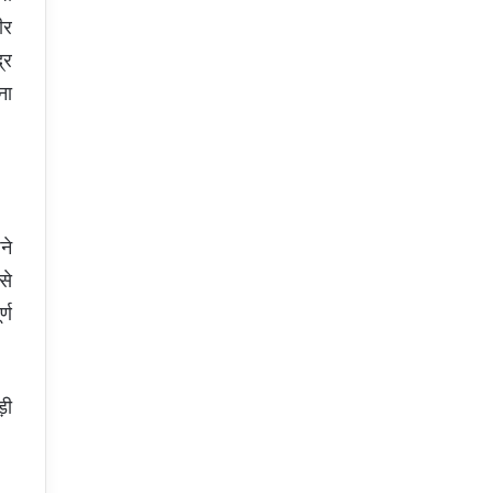
ीर
्र
ना
ने
से
्ण
़ी