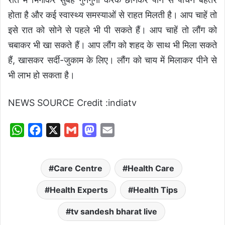
होता है और कई स्वास्थ्य समस्याओं से राहत मिलती है। आप चाहें तो
इसे रात को सोने से पहले भी पी सकते हैं। आप चाहें तो लौंग को
चबाकर भी खा सकते हैं। आप लौंग को शहद के साथ भी मिला सकते
हैं, खासकर सर्दी-जुकाम के लिए। लौंग को चाय में मिलाकर पीने से
भी लाभ हो सकता है।
NEWS SOURCE Credit :indiatv
W
F
X
G
M
E
h
a
m
a
m
a
c
a
s
a
Care Centre
Health Care
t
e
i
t
i
s
b
l
o
l
Health Experts
Health Tips
A
o
d
tv sandesh bharat live
p
o
o