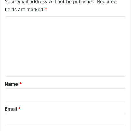
Your email address will not be published.
Required
fields are marked
*
C
o
m
m
e
n
t
*
Name
*
Email
*