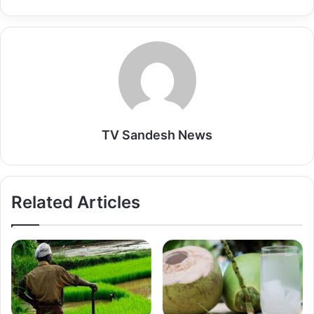
p
k
n
TV Sandesh News
Related Articles