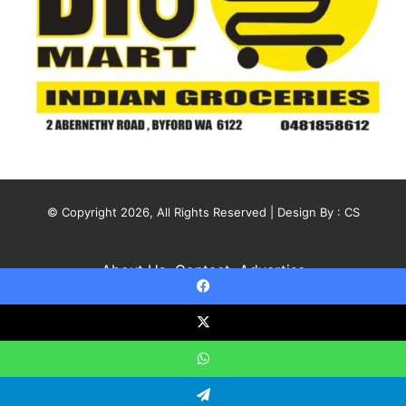
© Copyright 2026, All Rights Reserved | Design By :
CS
About Us
Contact
Advertise
Facebook
X
YouTube
Instagram
X
WhatsApp
Statcounter code invalid. Insert a fresh copy.