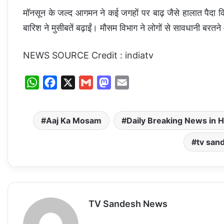
मॉनसून के जल्द आगमन ने कई जगहों पर बाढ़ जैसे हालात पैदा कि
बारिश ने मुसीबतें बढ़ाईं। मौसम विभाग ने लोगों से सावधानी बरत
NEWS SOURCE Credit : indiatv
W
F
X
G
M
E
h
a
m
a
m
a
c
a
s
a
Aaj Ka Mosam
Daily Breaking News in H
t
e
i
t
i
s
b
l
o
l
tv sand
A
o
d
p
o
o
p
k
n
TV Sandesh News