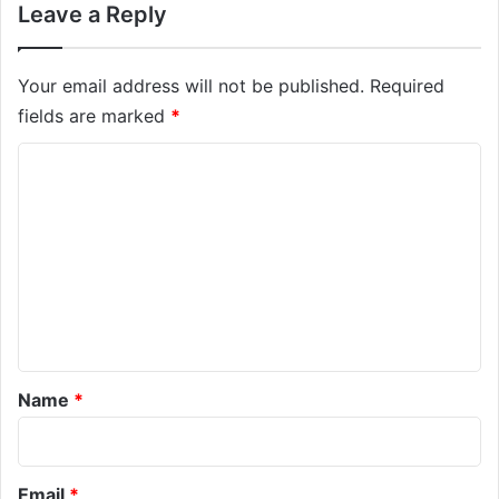
Leave a Reply
Your email address will not be published.
Required
fields are marked
*
C
o
m
m
e
n
t
*
Name
*
Email
*