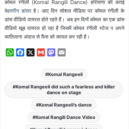
कोमल रंगीली (Komal Rangili Dance) हरियाणा की कतई
बेहतरीन डांसर
है। आए दिन सोशल मीडिया पर कोमल रंगीली के
डांस वीडियो वायरल होते रहते हैं। अब इन दिनों कोमल का एक डांस
वीडियो खूब वायरल हो रहा है जिसमें कोमल रंगीली स्टेज प अपने
कातिलाना अंदाज से फैंस को कायल कर रही है।
W
F
X
G
M
E
h
a
m
a
m
a
c
a
s
a
Komal Rangeeli
t
e
i
t
i
s
b
l
o
l
Komal Rangeeli did such a fearless and killer
dance on stage
A
o
d
p
o
o
Komal Rangeeli's dance
p
k
n
Komal Rangili Dance Video