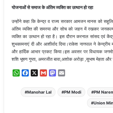
योजनाओं से समाज के अंतिम व्यक्ति का उत्थान हो रहा
उन्होंने कहा कि केन्द्र व राज्य सरकार आमजन मानस को सहूलिय
अंतिम व्यक्ति की समस्या और सोच को जहन में रखकर जनकल्य
व्यक्ति का उत्थान हो रहा है। इस दौरान करनाल सांसद एवं कें
शुभकामनाएं दी और आशीर्वाद दिया।राकेश नागपाल ने केन्द्री
और हार्दिक आभार प्रकट किया।इस अवसर पर विधायक जगमोहन 
शशि भूषण गुप्ता, अमरजीत बावा,अशोक अरोड़ा ,सुभाष मेहता और 
W
F
X
G
M
E
h
a
m
a
m
a
c
a
s
a
Manohar Lal
PM Modi
PM Naren
t
e
i
t
i
s
b
l
o
l
Union Min
A
o
d