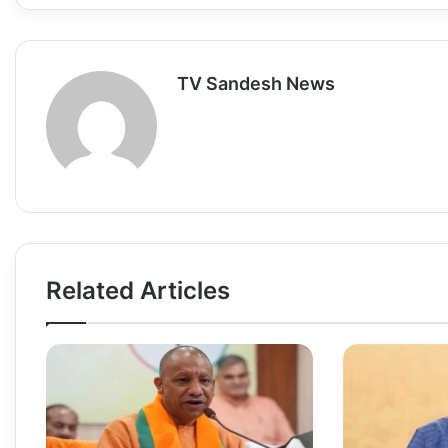
p
o
o
p
k
n
TV Sandesh News
Related Articles