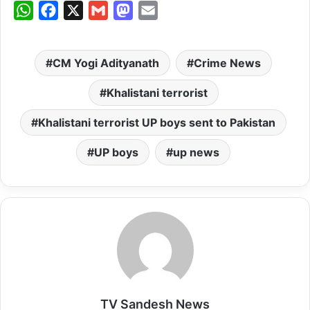
W
F
X
G
M
E
h
a
m
a
m
a
c
a
s
a
CM Yogi Adityanath
Crime News
t
e
i
t
i
s
b
l
o
l
Khalistani terrorist
A
o
d
Khalistani terrorist UP boys sent to Pakistan
p
o
o
p
k
n
UP boys
up news
TV Sandesh News