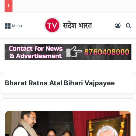
Log In
S
Menu
Bharat Ratna Atal Bihari Vajpayee