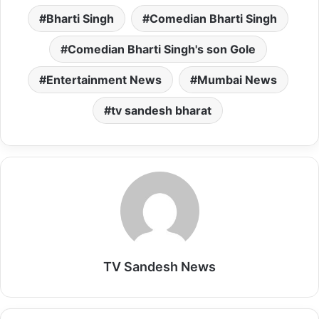
a
c
a
s
a
Bharti Singh
Comedian Bharti Singh
t
e
i
t
i
s
b
l
o
l
Comedian Bharti Singh's son Gole
A
o
d
Entertainment News
Mumbai News
p
o
o
p
k
n
tv sandesh bharat
TV Sandesh News