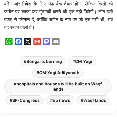
बनेंगे और निवेश के लिए लैंड बैंक तैयार होगा, लेकिन किसी को
जमीन पर कब्जा कर गुंडागर्दी करने की छूट नहीं मिलेगी। लोग इसी
वजह से परेशान हैं, क्योंकि जमीन के नाम पर जो लूट मची थी, अब
वह रुकने वाली है।
W
F
X
G
M
E
h
a
m
a
m
a
c
a
s
a
Bengal is burning
CM Yogi
t
e
i
t
i
s
b
l
o
l
CM Yogi Adityanath
A
o
d
hospitals and houses will be built on Waqf
p
o
o
lands
p
k
n
SP-Congress
up news
Waqf lands