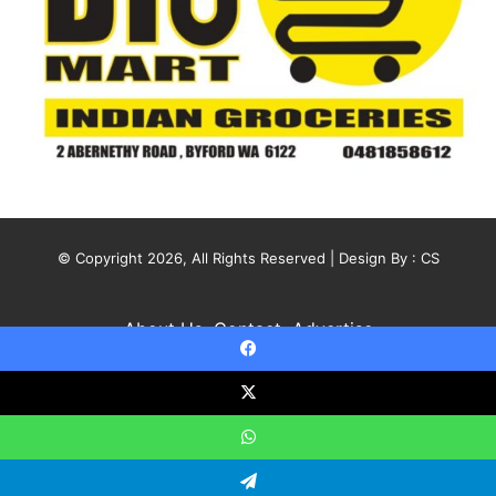
© Copyright 2026, All Rights Reserved | Design By :
CS
About Us
Contact
Advertise
Facebook
X
YouTube
Instagram
X
WhatsApp
Statcounter code invalid. Insert a fresh copy.