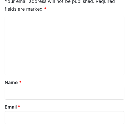
Your email address will not be published.
Required
fields are marked
*
C
o
m
m
e
n
t
*
Name
*
Email
*