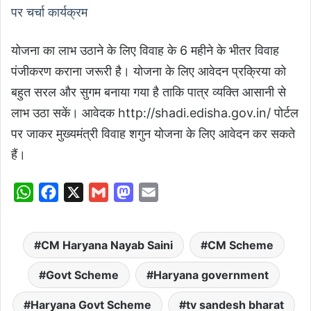
पर चर्चा कार्यक्रम
योजना का लाभ उठाने के लिए विवाह के 6 महीने के भीतर विवाह
पंजीकरण कराना जरूरी है। योजना के लिए आवेदन प्रक्रिया को
बहुत सरल और सुगम बनाया गया है ताकि पात्र व्यक्ति आसानी से
लाभ उठा सकें। आवेदक http://shadi.edisha.gov.in/ पोर्टल
पर जाकर मुख्यमंत्री विवाह शगुन योजना के लिए आवेदन कर सकते
हैं।
W
F
X
G
M
E
h
a
m
a
m
a
c
a
s
a
CM Haryana Nayab Saini
CM Scheme
t
e
i
t
i
s
b
l
o
l
Govt Scheme
Haryana government
A
o
d
Haryana Govt Scheme
tv sandesh bharat
p
o
o