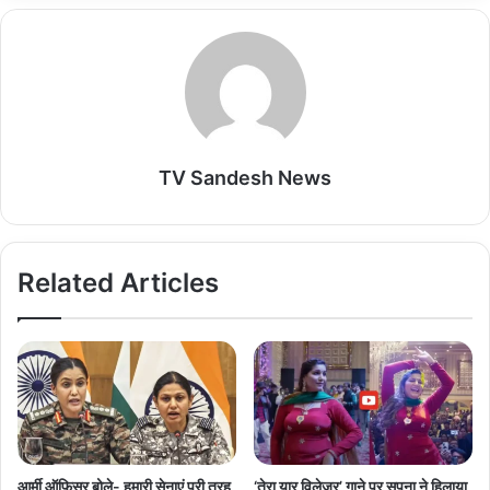
p
k
n
TV Sandesh News
Related Articles
आर्मी ऑफिसर बोले- हमारी सेनाएं पूरी तरह
‘तेरा यार विलेजर’ गाने पर सपना ने हिलाया