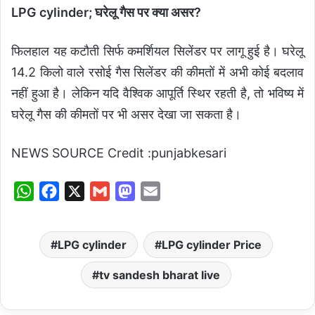
LPG cylinder; घरेलू गैस पर क्या असर?
फिलहाल यह कटौती सिर्फ कमर्शियल सिलेंडर पर लागू हुई है। घरेलू
14.2 किलो वाले रसोई गैस सिलेंडर की कीमतों में अभी कोई बदलाव
नहीं हुआ है। लेकिन यदि वैश्विक आपूर्ति स्थिर रहती है, तो भविष्य में
घरेलू गैस की कीमतों पर भी असर देखा जा सकता है।
NEWS SOURCE Credit :punjabkesari
W
F
X
G
M
E
h
a
m
a
m
a
c
a
s
a
LPG cylinder
LPG cylinder Price
t
e
i
t
i
s
b
l
o
l
tv sandesh bharat live
A
o
d
p
o
o