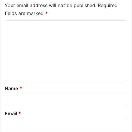
Your email address will not be published.
Required
fields are marked
*
C
o
m
m
e
n
t
*
Name
*
Email
*