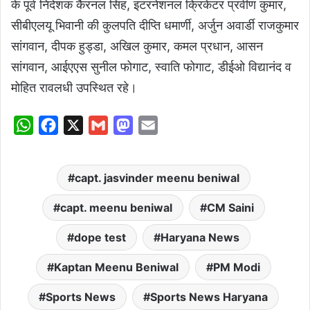
के पूर्व निदेशक कैरनल सिंह, इंटरनेशनल क्रिकेटर प्रवीण कुमार,
सीबीएलयू भिवानी की कुलपति दीप्ति धमार्णी, अर्जुन अवार्डी राजकुमार
सांगवान, दीपक हुड्डा, अखिल कुमार, कमल प्रधान, आसन
सांगवान, आईएएस सुनील फोगाट, स्वाति फोगाट, डीईओ विद्यानंद व
मोहित रावलधी उपस्थित रहे।
W
F
X
G
M
E
h
a
m
a
m
a
c
a
s
a
capt. jasvinder meenu beniwal
t
e
i
t
i
s
b
l
o
l
capt. meenu beniwal
CM Saini
A
o
d
dope test
Haryana News
p
o
o
p
k
n
Kaptan Meenu Beniwal
PM Modi
Sports News
Sports News Haryana