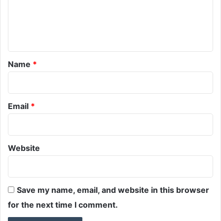
m
e
n
t
*
Name
*
Email
*
Website
Save my name, email, and website in this browser
for the next time I comment.