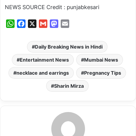
NEWS SOURCE Credit : punjabkesari
W
F
X
G
M
E
h
a
m
a
m
a
c
a
s
a
Daily Breaking News in Hindi
t
e
i
t
i
s
b
l
o
l
Entertainment News
Mumbai News
A
o
d
necklace and earrings
Pregnancy Tips
p
o
o
p
k
n
Sharin Mirza