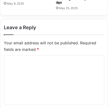
सेहत
May 9, 2025
May 25, 2025
Leave a Reply
Your email address will not be published.
Required
fields are marked
*
C
o
m
m
e
n
t