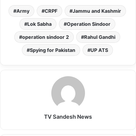
a
c
a
s
a
Army
CRPF
Jammu and Kashmir
t
e
i
t
i
s
b
l
o
l
Lok Sabha
Operation Sindoor
A
o
d
operation sindoor 2
Rahul Gandhi
p
o
o
p
k
n
Spying for Pakistan
UP ATS
TV Sandesh News