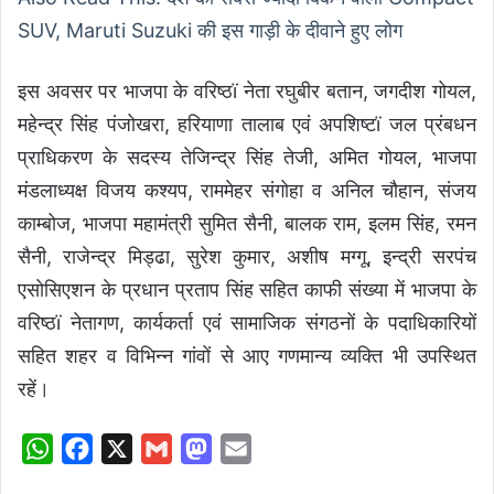
SUV, Maruti Suzuki की इस गाड़ी के दीवाने हुए लोग
इस अवसर पर भाजपा के वरिष्ठï नेता रघुबीर बतान, जगदीश गोयल,
महेन्द्र सिंह पंजोखरा, हरियाणा तालाब एवं अपशिष्टï जल प्रंबधन
प्राधिकरण के सदस्य तेजिन्द्र सिंह तेजी, अमित गोयल, भाजपा
मंडलाध्यक्ष विजय कश्यप, राममेहर संगोहा व अनिल चौहान, संजय
काम्बोज, भाजपा महामंत्री सुमित सैनी, बालक राम, इलम सिंह, रमन
सैनी, राजेन्द्र मिड्ढा, सुरेश कुमार, अशीष मग्गू, इन्द्री सरपंच
एसोसिएशन के प्रधान प्रताप सिंह सहित काफी संख्या में भाजपा के
वरिष्ठï नेतागण, कार्यकर्ता एवं सामाजिक संगठनों के पदाधिकारियों
सहित शहर व विभिन्न गांवों से आए गणमान्य व्यक्ति भी उपस्थित
रहें।
W
F
X
G
M
E
h
a
m
a
m