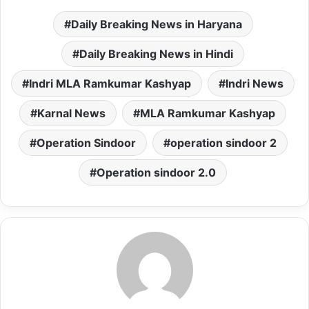
a
c
a
s
a
Daily Breaking News in Haryana
t
e
i
t
i
s
b
l
o
l
Daily Breaking News in Hindi
A
o
d
Indri MLA Ramkumar Kashyap
Indri News
p
o
o
p
k
n
Karnal News
MLA Ramkumar Kashyap
Operation Sindoor
operation sindoor 2
Operation sindoor 2.0