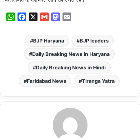
W
F
X
G
M
E
h
a
m
a
m
a
c
a
s
a
BJP Haryana
BJP leaders
t
e
i
t
i
s
b
l
o
l
Daily Breaking News in Haryana
A
o
d
Daily Breaking News in Hindi
p
o
o
p
k
n
Faridabad News
Tiranga Yatra