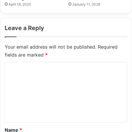
April 19, 2025
January 11, 2026
Leave a Reply
Your email address will not be published.
Required
fields are marked
*
C
o
m
m
e
n
t
*
Name
*