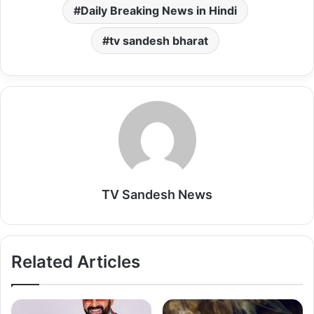
s
b
l
o
l
Daily Breaking News in Hindi
A
o
d
tv sandesh bharat
p
o
o
p
k
n
TV Sandesh News
Related Articles