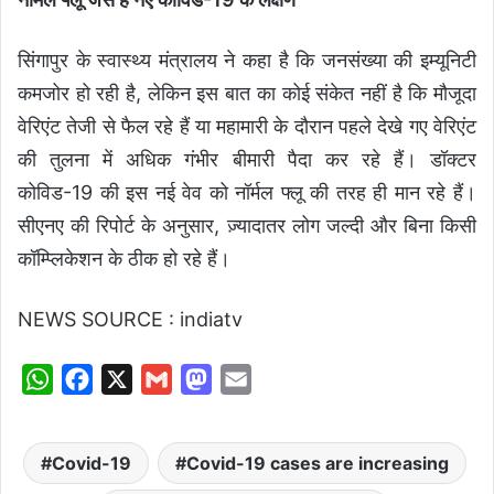
सिंगापुर के स्वास्थ्य मंत्रालय ने कहा है कि जनसंख्या की इम्यूनिटी
कमजोर हो रही है, लेकिन इस बात का कोई संकेत नहीं है कि मौजूदा
वेरिएंट तेजी से फैल रहे हैं या महामारी के दौरान पहले देखे गए वेरिएंट
की तुलना में अधिक गंभीर बीमारी पैदा कर रहे हैं। डॉक्टर
कोविड-19 की इस नई वेव को नॉर्मल फ्लू की तरह ही मान रहे हैं।
सीएनए की रिपोर्ट के अनुसार, ज़्यादातर लोग जल्दी और बिना किसी
कॉम्प्लिकेशन के ठीक हो रहे हैं।
NEWS SOURCE : indiatv
W
F
X
G
M
E
h
a
m
a
m
a
c
a
s
a
Covid-19
Covid-19 cases are increasing
t
e
i
t
i