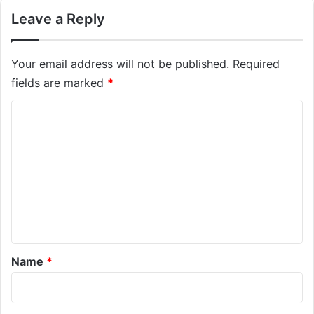
Leave a Reply
Your email address will not be published.
Required
fields are marked
*
C
o
m
m
e
n
t
*
Name
*