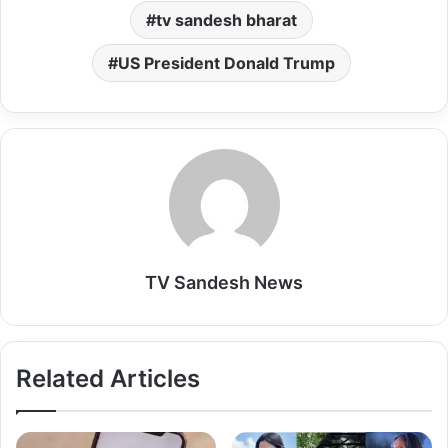
p
k
n
tv sandesh bharat
US President Donald Trump
TV Sandesh News
Related Articles