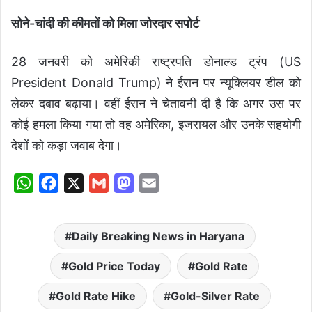
सोने-चांदी की कीमतों को मिला जोरदार सपोर्ट
28 जनवरी को अमेरिकी राष्ट्रपति डोनाल्ड ट्रंप (US
President Donald Trump) ने ईरान पर न्यूक्लियर डील को
लेकर दबाव बढ़ाया। वहीं ईरान ने चेतावनी दी है कि अगर उस पर
कोई हमला किया गया तो वह अमेरिका, इजरायल और उनके सहयोगी
देशों को कड़ा जवाब देगा।
W
F
X
G
M
E
h
a
m
a
m
a
c
a
s
a
Daily Breaking News in Haryana
t
e
i
t
i
s
b
l
o
l
Gold Price Today
Gold Rate
A
o
d
Gold Rate Hike
Gold-Silver Rate
p
o
o