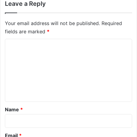
Leave a Reply
Your email address will not be published.
Required
fields are marked
*
C
o
m
m
e
n
t
*
Name
*
Email
*