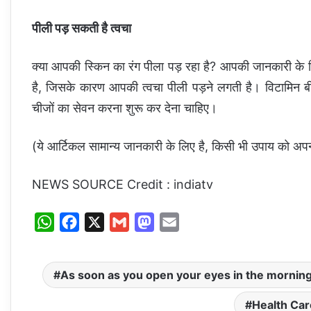
पीली पड़ सकती है त्वचा
क्या आपकी स्किन का रंग पीला पड़ रहा है? आपकी जानकारी के
है, जिसके कारण आपकी त्वचा पीली पड़ने लगती है। विटामिन 
चीजों का सेवन करना शुरू कर देना चाहिए।
(ये आर्टिकल सामान्य जानकारी के लिए है, किसी भी उपाय को अपनान
NEWS SOURCE Credit : indiatv
W
F
X
G
M
E
h
a
m
a
m
a
c
a
s
a
As soon as you open your eyes in the mornin
t
e
i
t
i
s
b
l
o
l
Health Car