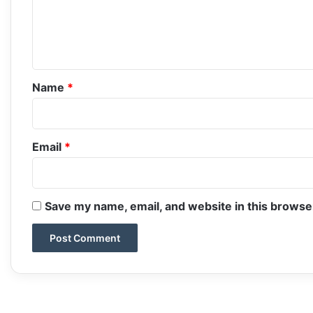
e
n
t
*
Name
*
Email
*
Save my name, email, and website in this browse