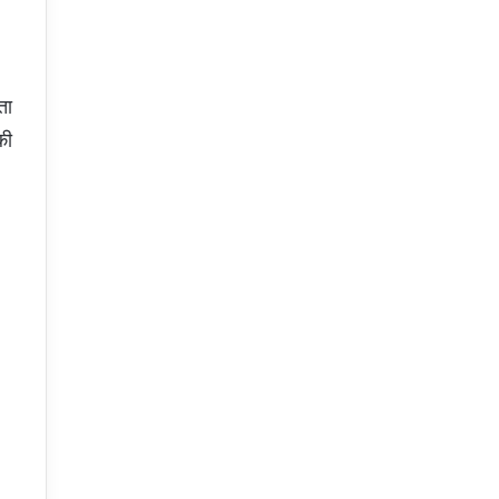
ता
की