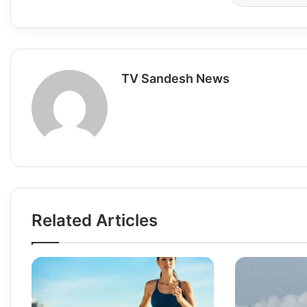
A
o
d
p
o
o
p
k
n
TV Sandesh News
Related Articles