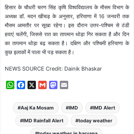
हिसार के चौधरी चरण सिंह कृषि विश्वविद्यालय के मौसम विभाग के
अध्यक्ष डॉ. मदन खीचड़ के अनुसार, हरियाणा में 16 जनवरी तक
मौसम आमतौर पर सूखा रहेगा। इस दौरान उत्तर-पश्चिम से ठंडी
हवाएं चलेंगी, जिससे रात का तापमान थोड़ा गिर सकता है और दिन
का तापमान थोड़ा बढ़ सकता है। दक्षिण और पश्चिमी हरियाणा के
कुछ इलाकों में पाला भी पड़ सकता है।
NEWS SOURCE Credit: Dainik Bhaskar
W
F
X
G
M
E
h
a
m
a
m
a
c
a
s
a
Aaj Ka Mosam
IMD
IMD Alert
t
e
i
t
i
s
b
l
o
l
IMD Rainfall Alert
today weather
A
o
d
today weather in haryana