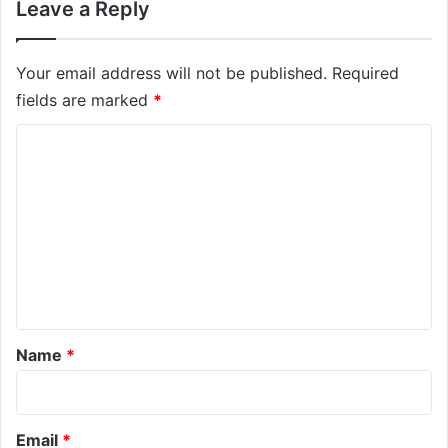
Leave a Reply
Your email address will not be published.
Required
fields are marked
*
C
o
m
m
e
n
t
*
Name
*
Email
*