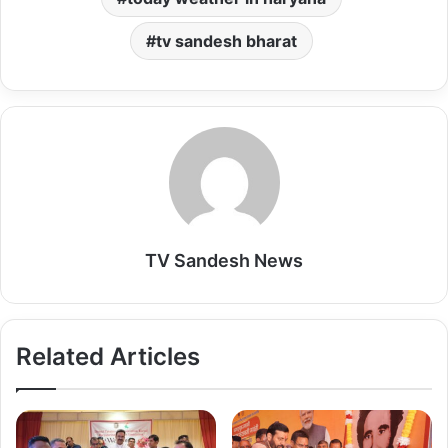
p
o
o
p
k
n
tv sandesh bharat
TV Sandesh News
Related Articles