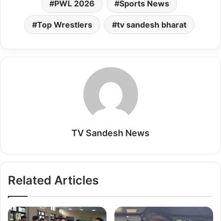
s
b
l
o
l
PWL 2026
Sports News
A
o
d
Top Wrestlers
tv sandesh bharat
p
o
o
p
k
n
TV Sandesh News
Related Articles