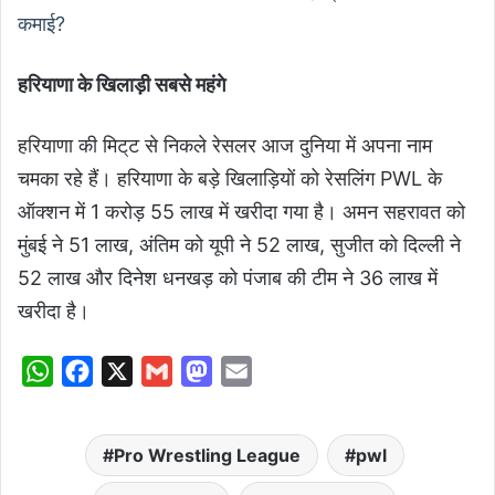
कमाई?
हरियाणा के खिलाड़ी सबसे महंगे
हरियाणा की मिट्‌ट से निकले रेसलर आज दुनिया में अपना नाम
चमका रहे हैं। हरियाणा के बड़े खिलाड़ियों को रेसलिंग PWL के
ऑक्शन में 1 करोड़ 55 लाख में खरीदा गया है। अमन सहरावत को
मुंबई ने 51 लाख, अंतिम को यूपी ने 52 लाख, सुजीत को दिल्ली ने
52 लाख और दिनेश धनखड़ को पंजाब की टीम ने 36 लाख में
खरीदा है।
W
F
X
G
M
E
h
a
m
a
m
a
c
a
s
a
Pro Wrestling League
pwl
t
e
i
t
i