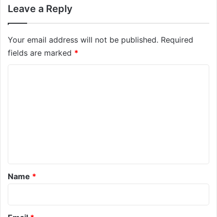
Leave a Reply
Your email address will not be published.
Required
fields are marked
*
C
o
m
m
e
n
t
*
Name
*