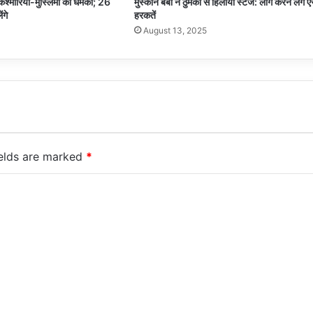
श्मीरियों-मुस्लिमों को धमकी; 26
मुस्कान बेबी ने ठुमकों से हिलाया स्टेज: लोग करने लगे ऐ
ंगे
हरकतें
August 13, 2025
ields are marked
*