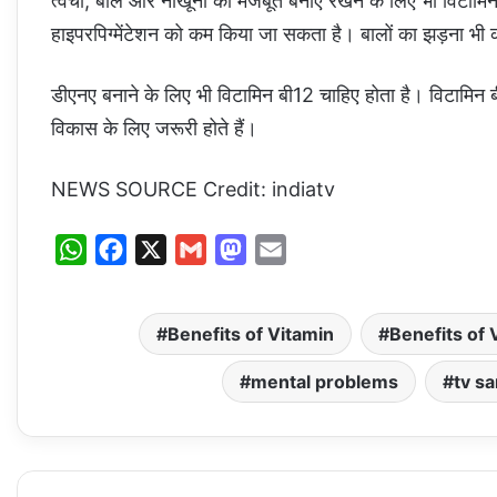
त्वचा, बाल और नाखूनों को मजबूत बनाए रखने के लिए भी विटामिन 
हाइपरपिग्मेंटेशन को कम किया जा सकता है। बालों का झड़ना भी 
डीएनए बनाने के लिए भी विटामिन बी12 चाहिए होता है। विटामि
विकास के लिए जरूरी होते हैं।
NEWS SOURCE Credit: indiatv
W
F
X
G
M
E
h
a
m
a
m
a
c
a
s
a
Benefits of Vitamin
Benefits of 
t
e
i
t
i
s
b
l
o
l
mental problems
tv sa
A
o
d
p
o
o
p
k
n