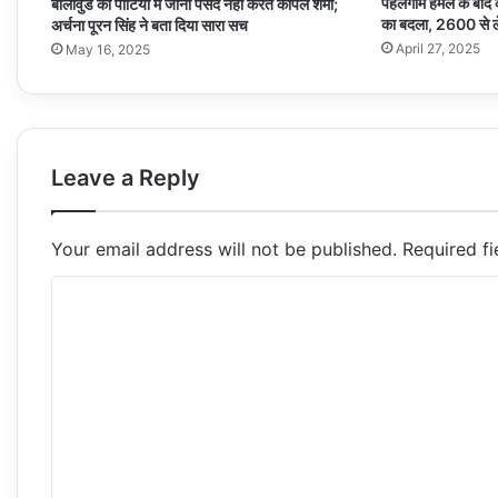
पहलगाम हमले के बाद क
बॉलीवुड की पार्टियों में जाना पसंद नहीं करते कपिल शर्मा;
का बदला, 2600 से ले
अर्चना पूरन सिंह ने बता दिया सारा सच
April 27, 2025
May 16, 2025
Leave a Reply
Your email address will not be published.
Required f
C
o
m
m
e
n
t