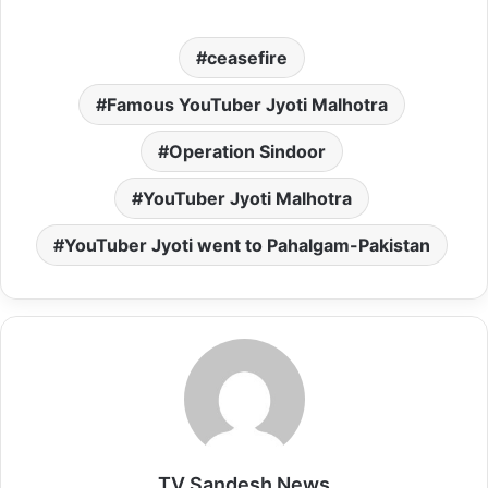
h
a
m
a
m
a
c
a
s
a
ceasefire
t
e
i
t
i
s
b
l
o
l
Famous YouTuber Jyoti Malhotra
A
o
d
Operation Sindoor
p
o
o
p
k
n
YouTuber Jyoti Malhotra
YouTuber Jyoti went to Pahalgam-Pakistan
TV Sandesh News