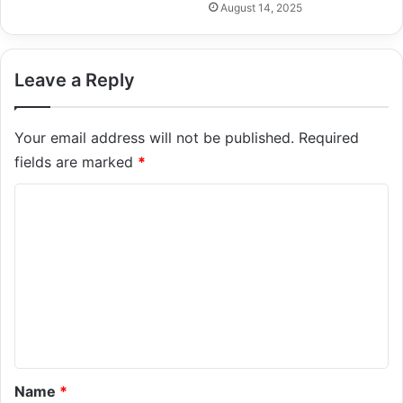
August 14, 2025
Leave a Reply
Your email address will not be published.
Required
fields are marked
*
C
o
m
m
e
n
t
*
Name
*