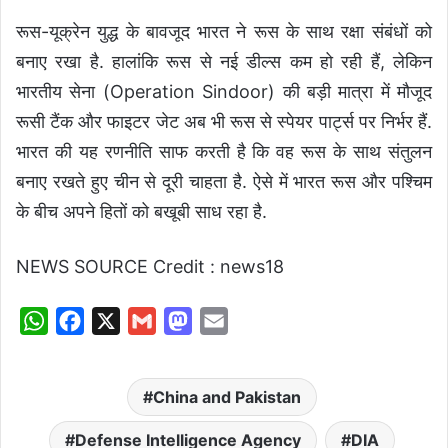
रूस-यूक्रेन युद्ध के बावजूद भारत ने रूस के साथ रक्षा संबंधों को
बनाए रखा है. हालांकि रूस से नई डील्स कम हो रही हैं, लेकिन
भारतीय सेना (Operation Sindoor) की बड़ी मात्रा में मौजूद
रूसी टैंक और फाइटर जेट अब भी रूस से स्पेयर पार्ट्स पर निर्भर हैं.
भारत की यह रणनीति साफ करती है कि वह रूस के साथ संतुलन
बनाए रखते हुए चीन से दूरी चाहता है. ऐसे में भारत रूस और पश्चिम
के बीच अपने हितों को बखूबी साध रहा है.
NEWS SOURCE Credit : news18
W
F
X
G
M
E
h
a
m
a
m
a
c
a
s
a
China and Pakistan
t
e
i
t
i
s
b
l
o
l
Defense Intelligence Agency
DIA