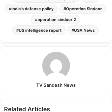
A
o
d
India's defense policy
Operation Sindoor
p
o
o
p
k
n
operation sindoor 2
US intelligence report
USA News
TV Sandesh News
Related Articles