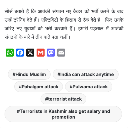
सोर्स बताते हैं कि आतंकी संगठन नए कैडर को भर्ती करने के बाद
उन्हें ट्रेनिंग देते हैं। एक्टिविटी के हिसाब से रैंक देते हैं। फिर उनके
जरिए नए युवाओं को भर्ती करवाते हैं। हमारी पड़ताल में आतंकी
संगठनों के बारे में तीन बातें पता चलीं।
W
F
X
G
M
E
h
a
m
a
m
a
c
a
s
a
Hindu Muslim
India can attack anytime
t
e
i
t
i
s
b
l
o
l
Pahalgam attack
Pulwama attack
A
o
d
terrorist attack
p
o
o
p
k
n
Terrorists in Kashmir also get salary and
promotion