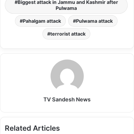
s
b
l
o
l
Biggest attack in Jammu and Kashmir after
Pulwama
A
o
d
p
o
o
Pahalgam attack
Pulwama attack
p
k
n
terrorist attack
TV Sandesh News
Related Articles