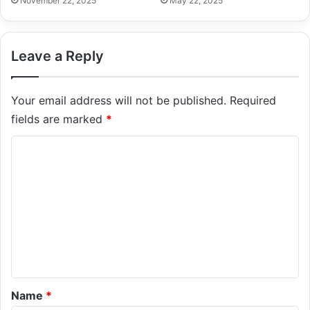
November 22, 2025
May 22, 2025
Leave a Reply
Your email address will not be published.
Required
fields are marked
*
C
o
m
m
e
n
t
*
Name
*