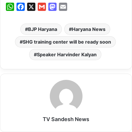
W
F
X
G
M
E
h
a
m
a
m
a
c
a
s
a
BJP Haryana
Haryana News
t
e
i
t
i
s
b
l
o
l
SHG training center will be ready soon
A
o
d
Speaker Harvinder Kalyan
p
o
o
p
k
n
TV Sandesh News