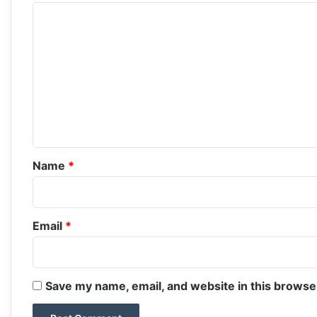
C
o
m
m
e
n
t
*
Name
*
Email
*
Save my name, email, and website in this browse