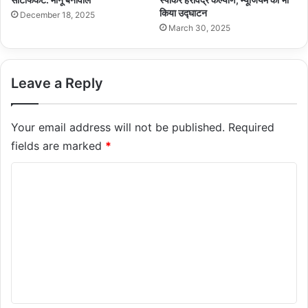
किया उद्घाटन
December 18, 2025
March 30, 2025
Leave a Reply
Your email address will not be published.
Required
fields are marked
*
C
o
m
m
e
n
t