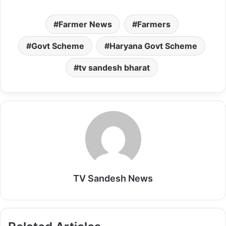
h
a
m
a
m
a
c
a
s
a
Farmer News
Farmers
t
e
i
t
i
s
b
l
o
l
Govt Scheme
Haryana Govt Scheme
A
o
d
tv sandesh bharat
p
o
o
p
k
n
TV Sandesh News