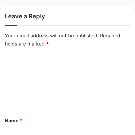
Leave a Reply
Your email address will not be published.
Required
fields are marked
*
C
o
m
m
e
n
t
*
Name
*