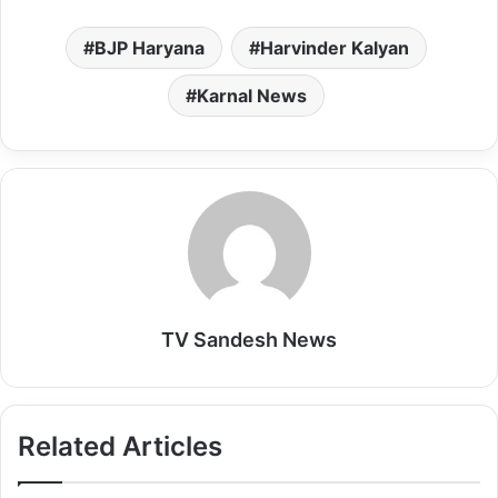
a
c
a
s
a
BJP Haryana
Harvinder Kalyan
t
e
i
t
i
s
b
l
o
l
Karnal News
A
o
d
p
o
o
p
k
n
TV Sandesh News
Related Articles