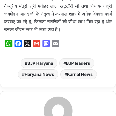
केन्द्रीय मंत्री श्री मनोहर लाल खट्टïरï जी तथा विधायक श्री
जगमोहन आनंद जी के नेतृत्व में करनाल शहर में अनेक विकास कार्य
करवाए जा रहे हैं, जिनका नागरिकों को सीधा लाभ मिल रहा है और
उनका जीवन स्तर भी ऊंचा उठा है।
W
F
X
G
M
E
h
a
m
a
m
a
c
a
s
a
BJP Haryana
BJP leaders
t
e
i
t
i
s
b
l
o
l
Haryana News
Karnal News
A
o
d
p
o
o
p
k
n