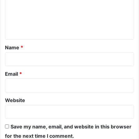
m
e
n
t
*
Name
*
Email
*
Website
Save my name, email, and website in this browser
for the next time I comment.