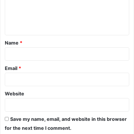
m
e
n
t
*
Name
*
Email
*
Website
Save my name, email, and website in this browser
for the next time I comment.