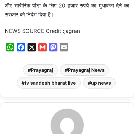
और शारीरिक पीड़ा के लिए 20 हजार रुपये का मुआवजा देने का
सरकार को निर्देश दिया है।
NEWS SOURCE Credit :jagran
W
F
X
G
M
E
h
a
m
a
m
a
c
a
s
a
Prayagraj
Prayagraj News
t
e
i
t
i
s
b
l
o
l
tv sandesh bharat live
up news
A
o
d
p
o
o
p
k
n