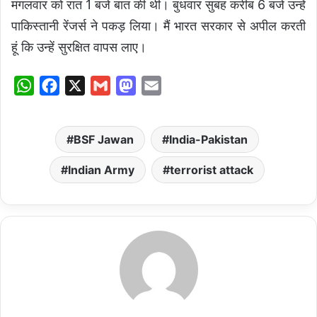
मंगलवार को रात 1 बजे बात की थी। बुधवार सुबह करीब 6 बजे उन्हें
पाकिस्तानी रेंजर्स ने पकड़ लिया। मैं भारत सरकार से अपील करती
हूं कि उन्हें सुरक्षित वापस लाए।
W
F
X
G
M
E
h
a
m
a
m
a
c
a
s
a
BSF Jawan
India-Pakistan
t
e
i
t
i
s
b
l
o
l
Indian Army
terrorist attack
A
o
d
p
o
o
p
k
n