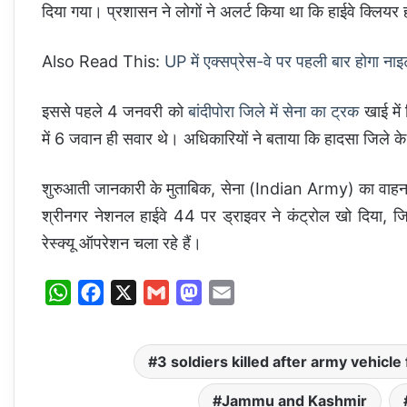
दिया गया। प्रशासन ने लोगों ने अलर्ट किया था कि हाईवे क्लिय
Also Read This:
UP में एक्सप्रेस-वे पर पहली बार होगा ना
इससे पहले 4 जनवरी को
बांदीपोरा जिले में सेना का ट्रक
खाई में
में 6 जवान ही सवार थे। अधिकारियों ने बताया कि हादसा जिले के
शुरुआती जानकारी के मुताबिक, सेना (Indian Army) का वाहन जम
श्रीनगर नेशनल हाईवे 44 पर ड्राइवर ने कंट्रोल खो दिया, ज
रेस्क्यू ऑपरेशन चला रहे हैं।
W
F
X
G
M
E
h
a
m
a
m
a
c
a
s
a
3 soldiers killed after army vehicle 
t
e
i
t
i
s
b
l
o
l
Jammu and Kashmir