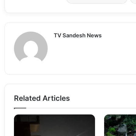
A
o
d
p
o
o
p
k
n
TV Sandesh News
Related Articles