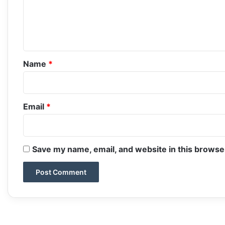
m
e
n
t
*
Name
*
Email
*
Save my name, email, and website in this browse